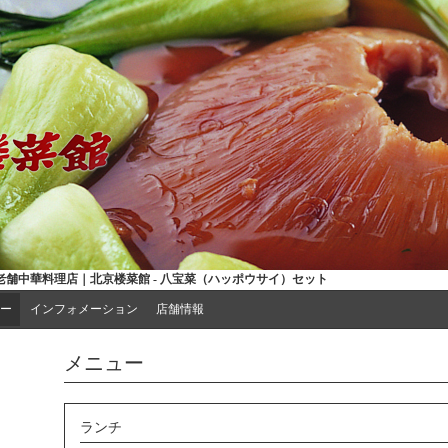
舗中華料理店｜北京楼菜館 - 八宝菜（ハッポウサイ）セット
ー
インフォメーション
店舗情報
メニュー
ランチ