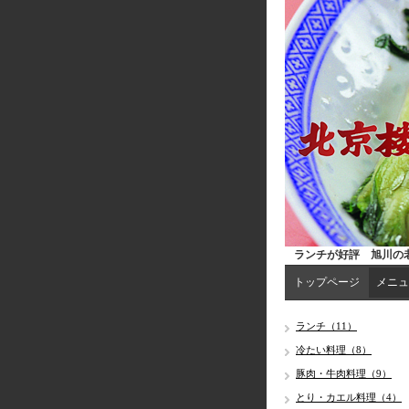
ランチが好評 旭川の老
トップページ
メニュ
ランチ（11）
冷たい料理（8）
豚肉・牛肉料理（9）
とり・カエル料理（4）