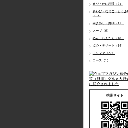
えび・かに料理（7）
あわび・なまこ・とうふ
（5）
やきめし・丼物（11）
スープ（6）
めん・わんたん（18）
点心・デザート（14）
ドリンク（27）
コース（1）
携帯サイト