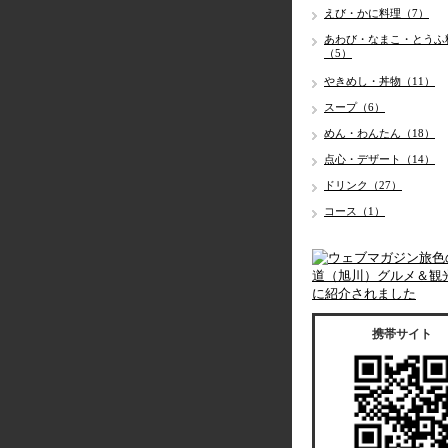
えび・かに料理（7）
あわび・なまこ・とうふ
（5）
やきめし・丼物（11）
スープ（6）
めん・わんたん（18）
点心・デザート（14）
ドリンク（27）
コース（1）
携帯サイト