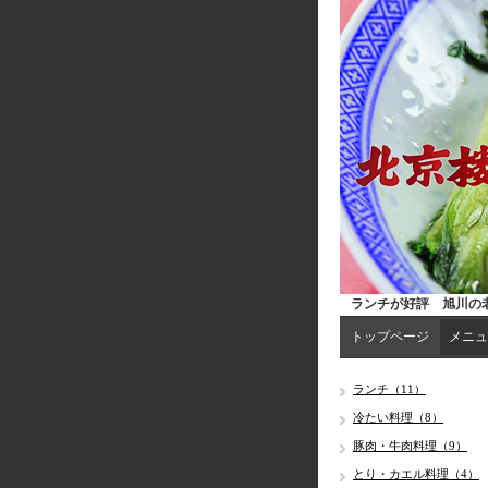
ランチが好評 旭川の老
トップページ
メニュ
ランチ（11）
冷たい料理（8）
豚肉・牛肉料理（9）
とり・カエル料理（4）