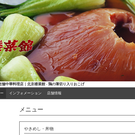
舗中華料理店｜北京楼菜館 - 鶏の薄切り入りおこげ
ー
インフォメーション
店舗情報
メニュー
やきめし・丼物